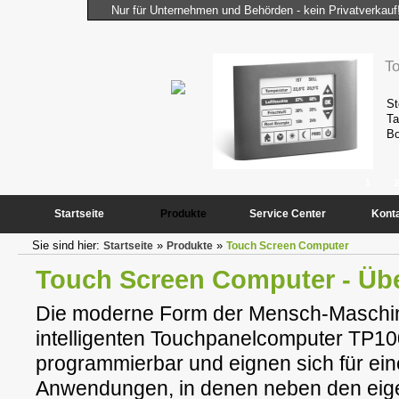
Nur für Unternehmen und Behörden - kein Privatverkauf
 Computer
T
istungsfähigkeit und Kompaktheit des
St
tändig benötigten Peripheriekomponenten
Ta
Bo
1
2
Startseite
Produkte
Service Center
Kont
Sie sind hier:
»
»
Startseite
Produkte
Touch Screen Computer
Touch Screen Computer - Übe
Die moderne Form der Mensch-Maschine
intelligenten Touchpanelcomputer TP10
programmierbar und eignen sich für ein
Anwendungen, in denen neben den eige