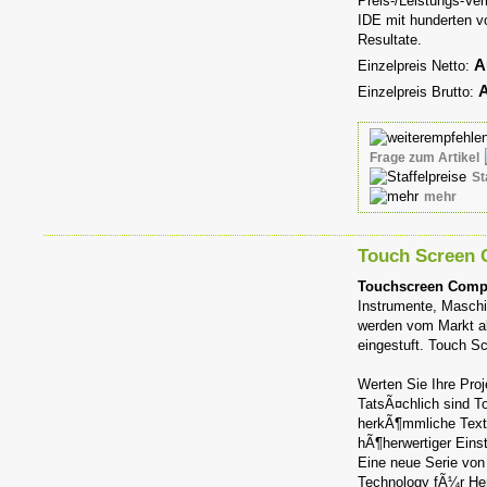
Preis-/Leistungs-Ve
IDE mit hunderten v
Resultate.
A
Einzelpreis Netto:
A
Einzelpreis Brutto:
Frage zum Artikel
St
mehr
Touch Screen 
Touchscreen Comput
Instrumente, Masch
werden vom Markt al
eingestuft. Touch S
Werten Sie Ihre Pro
TatsÃ¤chlich sind T
herkÃ¶mmliche Text-
hÃ¶herwertiger Eins
Eine neue Serie von
Technology fÃ¼r Her