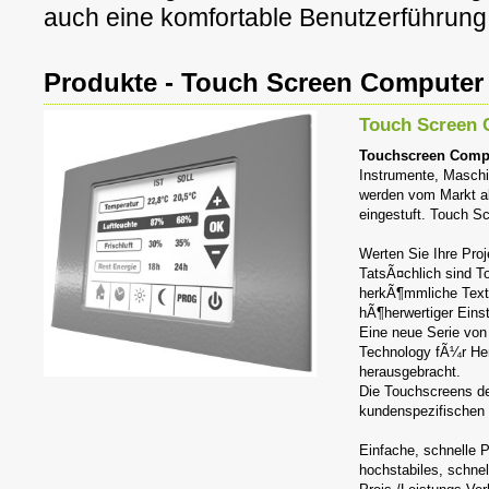
auch eine komfortable Benutzerführung
Produkte - Touch Screen Computer
Touch Screen 
Touchscreen Comput
Instrumente, Masch
werden vom Markt al
eingestuft. Touch S
Werten Sie Ihre Pro
TatsÃ¤chlich sind T
herkÃ¶mmliche Text-
hÃ¶herwertiger Eins
Eine neue Serie von
Technology fÃ¼r Her
herausgebracht.
Die Touchscreens de
kundenspezifischen 
Einfache, schnelle 
hochstabiles, schne