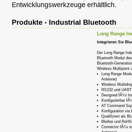
Entwicklungswerkzeuge erhältlich.
Produkte - Industrial Bluetooth
Long Range Ind
Integrieren Sie Blu
Der Long Range Indus
Bluetooth Modul des
Bluetooth-Generatio
Wireless Multipoint 
Long Range Modul
Antenne)
Wireless Multidro
RS232 und UART l
Designed fÃ¼r ho
Konfigurierbar f
AT Command Sup
Konfiguration via 
Qualifiziert als 
Bleifrei und RoH
Connector fÃ¼r ex