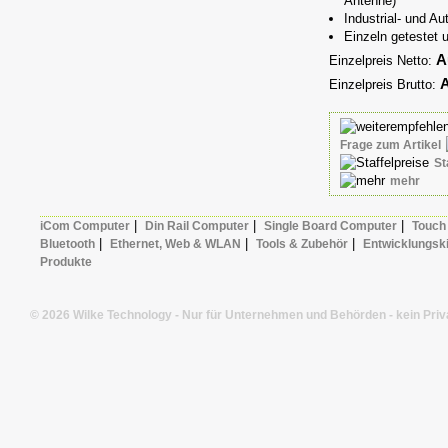
Antenne)
Industrial- und A
Einzeln getestet
A
Einzelpreis Netto:
A
Einzelpreis Brutto:
Frage zum Artikel
St
mehr
|
|
|
iCom Computer
Din Rail Computer
Single Board Computer
Touch
|
|
|
Bluetooth
Ethernet, Web & WLAN
Tools & Zubehör
Entwicklungski
Produkte
© 2026 Wilke Technology - Nur für Unternehmen und Behörden - kein Priv