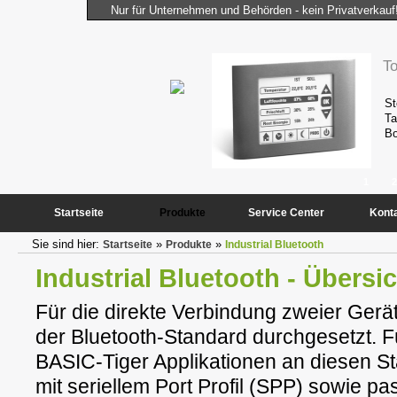
Nur für Unternehmen und Behörden - kein Privatverkauf
 Computer
T
istungsfähigkeit und Kompaktheit des
St
tändig benötigten Peripheriekomponenten
Ta
Bo
1
2
Startseite
Produkte
Service Center
Kont
Sie sind hier:
»
»
Startseite
Produkte
Industrial Bluetooth
Industrial Bluetooth - Übersi
Für die direkte Verbindung zweier Gerät
der Bluetooth-Standard durchgesetzt. 
BASIC-Tiger Applikationen an diesen S
mit seriellem Port Profil (SPP) sowie 