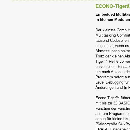
ECONO-Tigerâ„
Embedded Multita
in kleinen Module
Der kleinste Comput
Multitasking Comfor
tausend Codezeilen
eingesetzt, wenn es 
Abmessungen anko
Trotz der kleinen A
Tiger™ Reihe vollwer
universellem Einsat
um nach Anlegen de
Programm sofort aus
Level Debugging für
Änderungen und In-F
Econo-Tiger™ führe
mit bis zu 32 BASIC
Function der Functi
aus um Programme v
genug für kleine bis
(Sektorgröße 64 kB
ERASE Datenspeiche