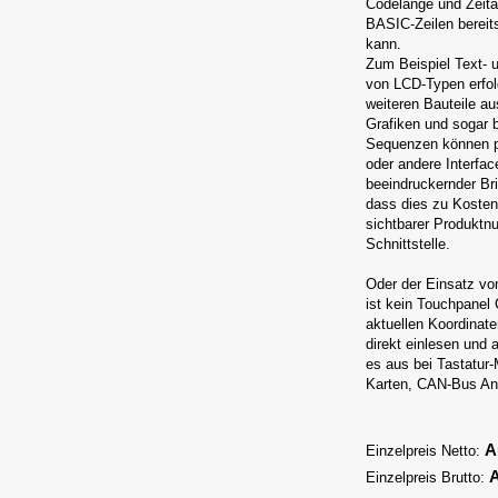
Codelänge und Zeita
BASIC-Zeilen bereits
kann.
Zum Beispiel Text- 
von LCD-Typen erfol
weiteren Bauteile au
Grafiken und sogar 
Sequenzen können pr
oder andere Interfac
beeindruckernder Bri
dass dies zu Kosten 
sichtbarer Produktn
Schnittstelle.
Oder der Einsatz vo
ist kein Touchpanel 
aktuellen Koordinate
direkt einlesen und
es aus bei Tastatur
Karten, CAN-Bus Anb
A
Einzelpreis Netto:
A
Einzelpreis Brutto: