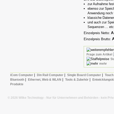
zur Aufnahme fest
ebenso zur Speich
Anwendung noch 
klassiche Datener
und auch zur Spei
Sequenzen ... etc
A
Einzelpreis Netto:
A
Einzelpreis Brutto:
Frage zum Artikel
St
mehr
|
|
|
iCom Computer
Din Rail Computer
Single Board Computer
Touch
|
|
|
Bluetooth
Ethernet, Web & WLAN
Tools & Zubehör
Entwicklungski
Produkte
© 2026 Wilke Technology - Nur für Unternehmen und Behörden - kein Priv