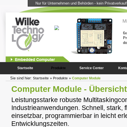
Nur für Unternehmen und Behörden - kein Privatverkauf
omputer
Mi
ninterface für Ihre Geräte und Anlagen.
6x
 hochstabiles Multitaskingsystem,
Pr
do
..
1
2
Startseite
Produkte
Service Center
Kont
Sie sind hier:
»
»
Startseite
Produkte
Computer Module
Computer Module - Übersicht
Leistungsstarke robuste Multitaskingco
Industrieanwendungen. Schnell, stark, fle
einsetzbar, programmierbar in leicht e
Entwicklungszeiten.