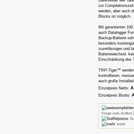
Datenfelder wie Tabe
zur Compilationszei
werden, aber auch 
Blocks ist möglich.
Mit garantierten 10
auch Datalogger Fu
Backup-Batterie sehr 
besonders kostengü
zuverlässigen und la
Batteriewechsel, kei
Einschränkung des 
TINY-Tiger™ werden i
kontrollieren, mess
auch große Installat
A
Einzelpreis Netto:
A
Einzelpreis Brutto:
Frage zum Artikel
St
mehr