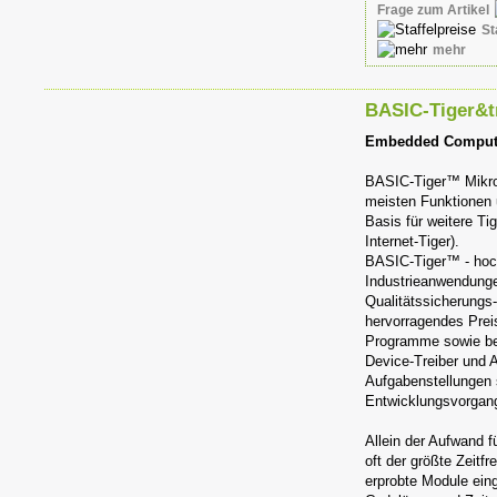
Frage zum Artikel
St
mehr
BASIC-Tiger&t
Embedded Compute
BASIC-Tiger™ Mikroco
meisten Funktionen 
Basis für weitere T
Internet-Tiger).
BASIC-Tiger™ - hoch
Industrieanwendunge
Qualitätssicherung
hervorragendes Preis
Programme sowie beis
Device-Treiber und 
Aufgabenstellungen 
Entwicklungsvorgan
Allein der Aufwand f
oft der größte Zeitf
erprobte Module ei