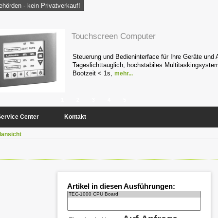
hörden - kein Privatverkauf!
Touchscreen Computer
Steuerung und Bedieninterface für Ihre Geräte und 
Tageslichttauglich, hochstabiles Multitaskingsyste
Bootzeit < 1s,
mehr...
1
2
3
4
5
Service Center
Kontakt
lansicht
Artikel in diesen Ausführungen: