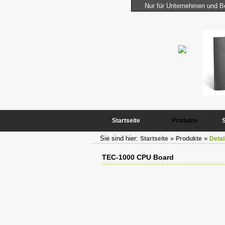
Nur für Unternehmen und Be
iCom Industrie Computer
Er vereinigt die Leistungsfähigkeit und Kompaktheit des
BASIC-Tigers mit ständig benötigten Peripheriekomponenten
mehr...
Startseite
Produkte
Sie sind hier:
»
»
Startseite
Produkte
Detai
TEC-1000 CPU Board