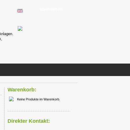
Warenkorb (0)
Mini Steuerung
Anlagen.
6x6cm klein, Highspeed Multitask
m,
Programmierung, kostenlose Ent
downloadbar,
mehr...
Warenkorb:
Keine Produkte im Warenkorb.
Direkter Kontakt: