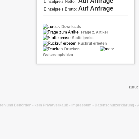
Auf Anfrage
Einzelpreis Netto:
Auf Anfrage
Einzelpreis Brutto:
Downloads
Frage z. Artikel
Staffelpreise
Rückruf erbeten
Drucken
Weiterempfehlen
zurüc
en und Behörden - kein Privatverkauf! -
Impressum
-
Datenschutzerklärung
-