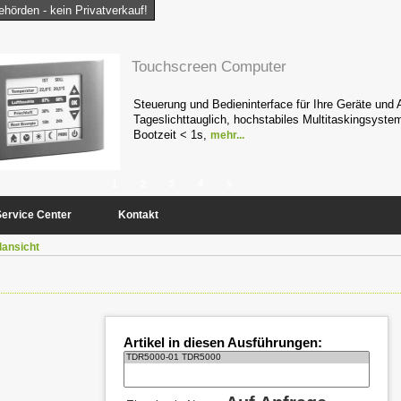
hörden - kein Privatverkauf!
Touchscreen Computer
Steuerung und Bedieninterface für Ihre Geräte und 
Tageslichttauglich, hochstabiles Multitaskingsyste
Bootzeit < 1s,
mehr...
1
2
3
4
5
Service Center
Kontakt
lansicht
Artikel in diesen Ausführungen: