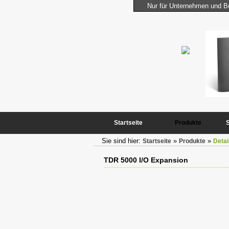
Nur für Unternehmen und Be
iCom Industrie Computer
Er vereinigt die Leistungsfähigkeit und Kompaktheit des
BASIC-Tigers mit ständig benötigten Peripheriekomponenten
mehr...
Startseite
Produkte
Sie sind hier:
»
»
Startseite
Produkte
Detai
TDR 5000 I/O Expansion