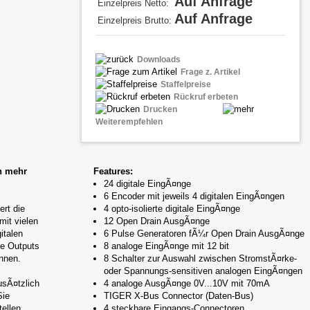
Auf Anfrage
Einzelpreis Netto:
Auf Anfrage
Einzelpreis Brutto:
Downloads
Frage z. Artikel
Staffelpreise
Rückruf erbeten
Drucken
Weiterempfehlen
h mehr
Features:
24 digitale EingÃ¤nge
6 Encoder mit jeweils 4 digitalen EingÃ¤ngen
rt die
4 opto-isolierte digitale EingÃ¤nge
mit vielen
12 Open Drain AusgÃ¤nge
italen
6 Pulse Generatoren fÃ¼r Open Drain AusgÃ¤nge
se Outputs
8 analoge EingÃ¤nge mit 12 bit
nnen.
8 Schalter zur Auswahl zwischen StromstÃ¤rke-
oder Spannungs-sensitiven analogen EingÃ¤ngen
usÃ¤tzlich
4 analoge AusgÃ¤nge 0V...10V mit 70mA
Sie
TIGER X-Bus Connector (Daten-Bus)
ellen.
4 steckbare Eingangs-Connectoren