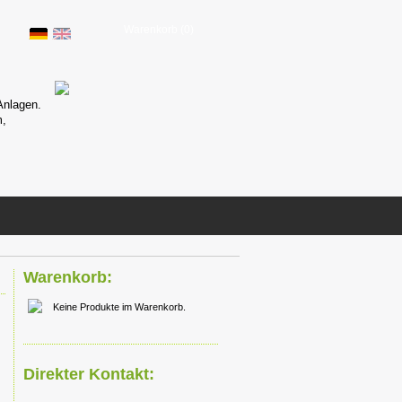
Warenkorb (0)
Mini Steuerung
Anlagen.
6x6cm klein, Highspeed Multitask
m,
Programmierung, kostenlose Ent
downloadbar,
mehr...
Warenkorb:
Keine Produkte im Warenkorb.
Direkter Kontakt: