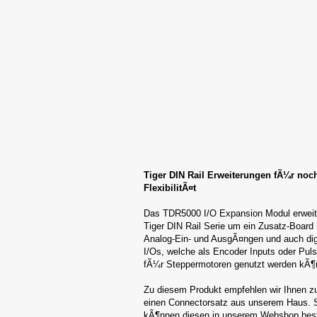
Tiger DIN Rail Erweiterungen fÃ¼r noc
FlexibilitÃ¤t
Das TDR5000 I/O Expansion Modul erweite
Tiger DIN Rail Serie um ein Zusatz-Board 
Analog-Ein- und AusgÃ¤ngen und auch dig
I/Os, welche als Encoder Inputs oder Pul
fÃ¼r Steppermotoren genutzt werden kÃ¶
Zu diesem Produkt empfehlen wir Ihnen z
einen Connectorsatz aus unserem Haus. 
kÃ¶nnen diesen in unserem Webshop best