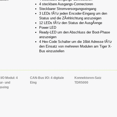
4 steckbare Ausgangs-Connectoren
Steckbarer Stromversorgungseingang
3 LEDs fÃ¼r jeden Encoder-Eingang um den
Status und die ZÃ¤hlrichtung anzuzeigen
12 LEDs fÃ¼r den Status der AusgÃ¤nge
Power LED
Ready-LED um den Abschluss der Boot-Phase
anzuzeigen
4 Hex-Code Schalter um die 16bit Adresse fÃ¼r
den Einsatz von mehreren Modulen am Tiger X-
Bus einzustellen
/O Modul: 4
CAN-Bus I/O: 4 digitale
Konnektoren-Satz
ur- und
Eing
TDR5000
seing