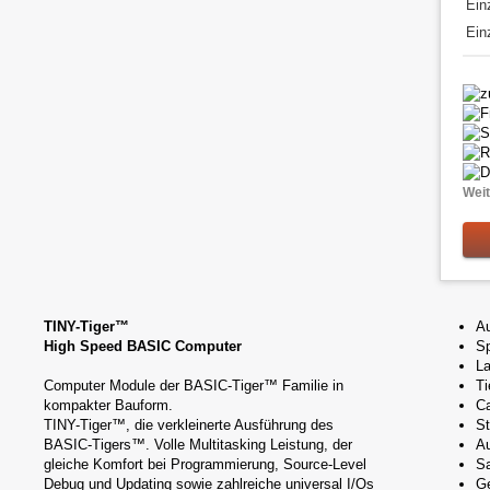
Ein
Ein
Wei
TINY-Tiger™
Au
High Speed BASIC Computer
Sp
L
Computer Module der BASIC-Tiger™ Familie in
Ti
kompakter Bauform.
Ca
TINY-Tiger™, die verkleinerte Ausführung des
St
BASIC-Tigers™. Volle Multitasking Leistung, der
Au
gleiche Komfort bei Programmierung, Source-Level
Sa
Debug und Updating sowie zahlreiche universal I/Os
Ge