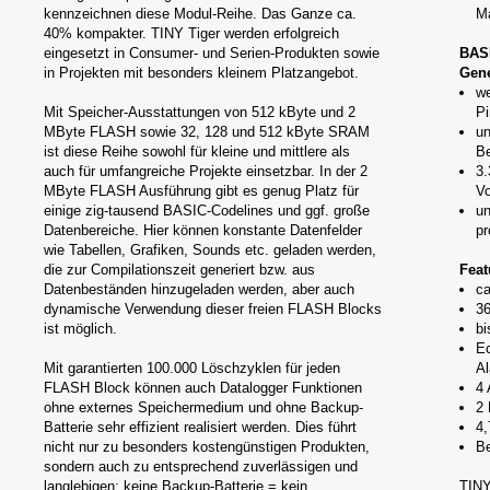
kennzeichnen diese Modul-Reihe. Das Ganze ca.
M
40% kompakter. TINY Tiger werden erfolgreich
eingesetzt in Consumer- und Serien-Produkten sowie
BASI
in Projekten mit besonders kleinem Platzangebot.
Gene
we
Mit Speicher-Ausstattungen von 512 kByte und 2
Pi
MByte FLASH sowie 32, 128 und 512 kByte SRAM
u
ist diese Reihe sowohl für kleine und mittlere als
Be
auch für umfangreiche Projekte einsetzbar. In der 2
3.
MByte FLASH Ausführung gibt es genug Platz für
Vo
einige zig-tausend BASIC-Codelines und ggf. große
un
Datenbereiche. Hier können konstante Datenfelder
pr
wie Tabellen, Grafiken, Sounds etc. geladen werden,
die zur Compilationszeit generiert bzw. aus
Feat
Datenbeständen hinzugeladen werden, aber auch
ca
dynamische Verwendung dieser freien FLASH Blocks
36
ist möglich.
b
Ec
Mit garantierten 100.000 Löschzyklen für jeden
Al
FLASH Block können auch Datalogger Funktionen
4 
ohne externes Speichermedium und ohne Backup-
2 
Batterie sehr effizient realisiert werden. Dies führt
4,
nicht nur zu besonders kostengünstigen Produkten,
Be
sondern auch zu entsprechend zuverlässigen und
langlebigen: keine Backup-Batterie = kein
TINY