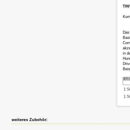
TIN
Komp
Das 
Bas
Com
akz
in d
Hund
Driv
Bei
1 S
1 S
weiteres Zubehör: