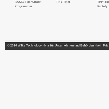
BASIC-Tiger&trade;
TINY-Tiger
TINY-Tig
Programmer
Prototy
© 2026 Wilke Technology - Nur für Unternehmen und Behörden - kein Priv