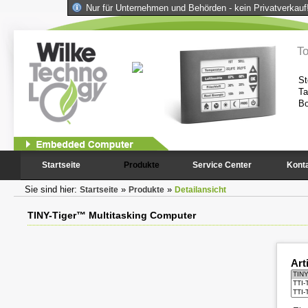
Nur für Unternehmen und Behörden - kein Privatverkauf
 Computer
T
istungsfähigkeit und Kompaktheit des
St
tändig benötigten Peripheriekomponenten
Ta
Bo
1
2
Startseite
Produkte
Service Center
Kont
Sie sind hier:
»
»
Startseite
Produkte
Detailansicht
TINY-Tiger™ Multitasking Computer
Art