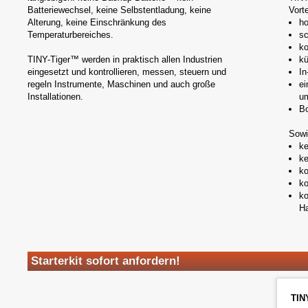
Batteriewechsel, keine Selbstentladung, keine
Vort
Alterung, keine Einschränkung des
ho
Temperaturbereiches.
sc
ko
TINY-Tiger™ werden in praktisch allen Industrien
kü
eingesetzt und kontrollieren, messen, steuern und
In
regeln Instrumente, Maschinen und auch große
ei
Installationen.
um
Bo
Sowi
ke
ke
ko
ko
ko
Ha
Starterkit sofort anfordern!
TINY